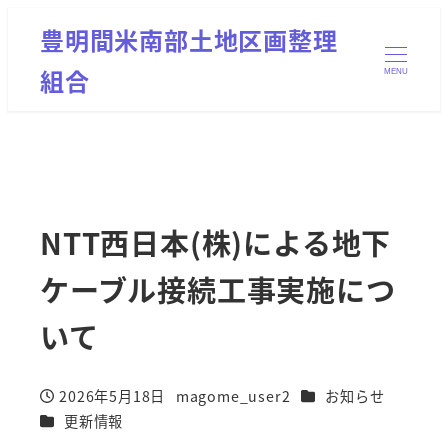
メ
豊明間米南部土地区画整理
イ
組合
ン
MENU
コ
ン
テ
ン
ツ
NTT西日本(株)による地下
へ
移
ケーブル接続工事実施につ
動
いて
カテゴリー
2026年5月18日
magome_user2
お知らせ
投稿日
著
カテゴリー
更新情報
者