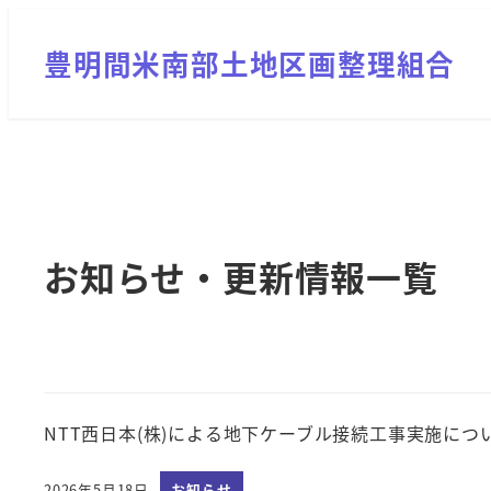
メ
イ
豊明間米南部土地区画整理組合
ン
コ
ン
テ
ン
ツ
お知らせ・更新情報一覧
へ
移
動
NTT西日本(株)による地下ケーブル接続工事実施につ
2026年5月18日
お知らせ